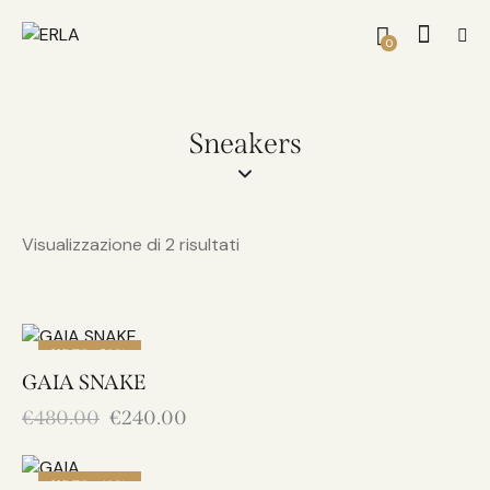
0
Sneakers
Visualizzazione di 2 risultati
UP TO
- 50%
GAIA SNAKE
€
480.00
€
240.00
UP TO
- 40%