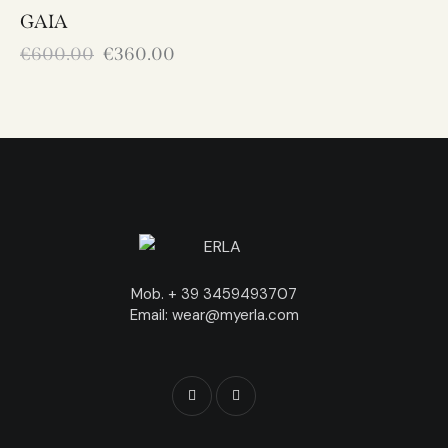
GAIA
€
600.00
€
360.00
Mob. + 39 3459493707
Email: wear@myerla.com