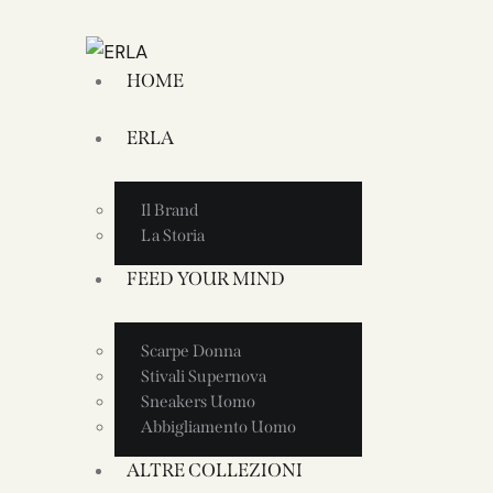
HOME
ERLA
Il Brand
La Storia
FEED YOUR MIND
Scarpe Donna
Stivali Supernova
Sneakers Uomo
Abbigliamento Uomo
ALTRE COLLEZIONI