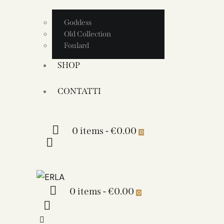
Goddess
Old Collection
Foulard
SHOP
CONTATTI
0 items
-
€0.00
0
0 items
-
€0.00
0