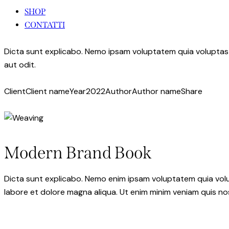
SHOP
CONTATTI
Dicta sunt explicabo. Nemo ipsam voluptatem quia voluptas 
aut odit.
Client
Client name
Year
2022
Author
Author name
Share
Modern Brand Book
Dicta sunt explicabo. Nemo enim ipsam voluptatem quia volupt
labore et dolore magna aliqua. Ut enim minim veniam quis n