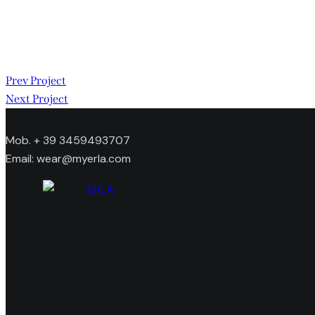
Prev Project
Next Project
Navigazione
articoli
Mob. + 39 3459493707
Email: wear@myerla.com