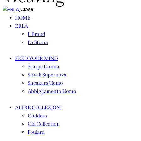
Close
HOME
ERLA
Il Brand
La Storia
FEED YOUR MIND
Scarpe Donna
Stivali Supernova
Sneakers Uomo
Abbigliamento Uomo
ALTRE COLLEZIONI
Goddess
Old Collection
Foulard