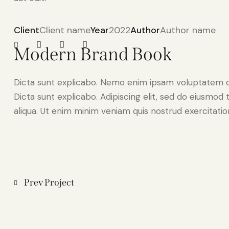
Client
Client name
Year
2022
Author
Author name
Modern Brand Book
Dicta sunt explicabo. Nemo enim ipsam voluptatem quia
Dicta sunt explicabo. Adipiscing elit, sed do eiusmod
aliqua. Ut enim minim veniam quis nostrud exercitati
Navigazione
Prev Project
articoli