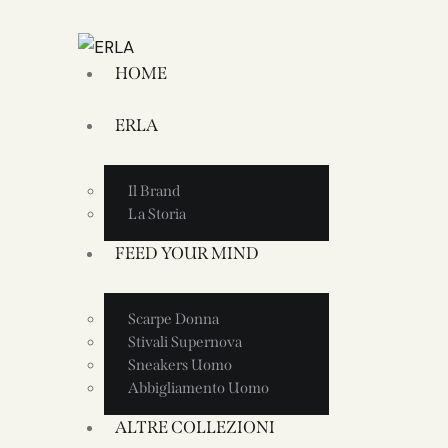
HOME
ERLA
Il Brand
La Storia
FEED YOUR MIND
Scarpe Donna
Stivali Supernova
Sneakers Uomo
Abbigliamento Uomo
ALTRE COLLEZIONI