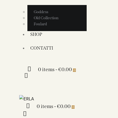
Goddess
Old Collection
Foulard
SHOP
CONTATTI
0 items
-
€0.00
0
0 items
-
€0.00
0