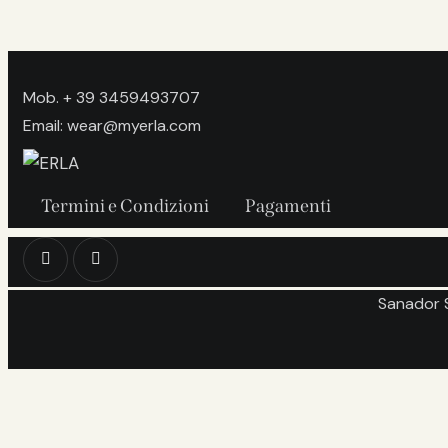
Mob. + 39 3459493707
Email: wear@myerla.com
Termini e Condizioni
Pagamenti
Sanador S