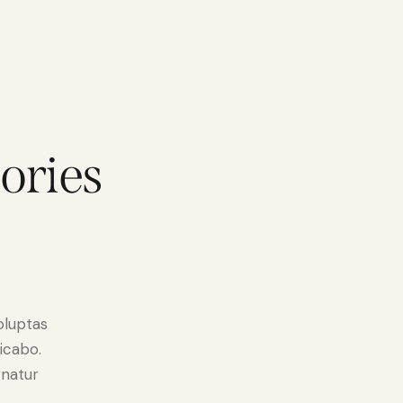
ories
oluptas
licabo.
rnatur